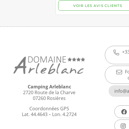
+33
F
Camping Arleblanc
info@a
2720 Route de la Charve
07260 Rosières
Coordonnées GPS
Lat. 44.4643 – Lon. 4.2724