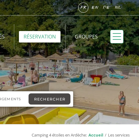
FR
EN
DE
NL
ÉS
RÉSERVATION
GROUPES
Camping 4 étoiles en Ardèche:
Accueil
Les services