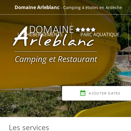
Passer
Domaine Arleblanc
- Camping 4 étoiles en Ardèche
au
contenu
LES HÉBERGEMENTS
PARC AQUATIQUE
Camping et Restaurant
Les services