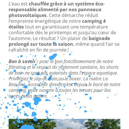
L’eau est
chauffée grâce à un système éco-
responsable alimenté par nos panneaux
photovoltaïques
. Cette démarche réduit
l’empreinte énergétique de notre
camping 4
étoiles
tout en garantissant une température
confortable dès le printemps et jusqu’au cœur de
l’automne. Le résultat ? Un plaisir de
baignade
prolongé sur toute la saison
, même quand l’air se
rafraîchit en fin de journée !
Bon à savoir :
pour le bon fonctionnement de notre
filtration et le respect du règlement sanitaire, les shorts
de bain ne sont pas autorisés dans l’espace aquatique.
Privilégiez le slip de bain ou le boxer. La rivière La
Beaume, accessible directement depuis le bord de notre
camping, reste ouverte à toutes les tenues pour vos
après-midis nature.