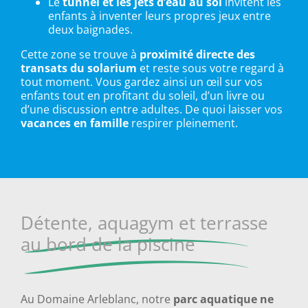
Le
tunnel et les jets d’eau au sol
invitent les
enfants à inventer leurs propres jeux entre
deux baignades.
Cette zone se trouve à
proximité directe des
transats du solarium
et reste sous votre regard à
tout moment. Vous gardez ainsi un œil sur vos
enfants tout en profitant du soleil, d’un livre ou
d’une discussion entre adultes. De quoi laisser vos
vacances en famille
respirer pleinement.
Détente, aquagym et terrasse
au bord de la piscine
Au Domaine Arleblanc, notre
parc aquatique ne