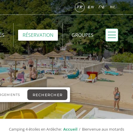
FR
EN
DE
NL
ÉS
RÉSERVATION
GROUPES
Camping 4 étoiles en Ardèche:
Accueil
Bienvenue aux motards