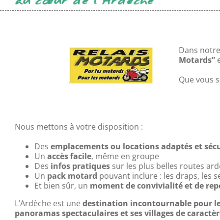
au cœur de l'Ardèche
Dans notr
Motards”
e
Que vous s
Nous mettons à votre disposition :
Des
emplacements ou locations adaptés et sécu
Un
accès facile
, même en groupe
Des
infos pratiques
sur les plus belles routes ar
Un
pack motard
pouvant inclure : les draps, les s
Et bien sûr, un
moment de convivialité et de re
L’Ardèche est une
destination incontournable pour l
panoramas spectaculaires et ses villages de caractèr