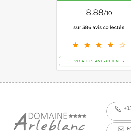
+33
F