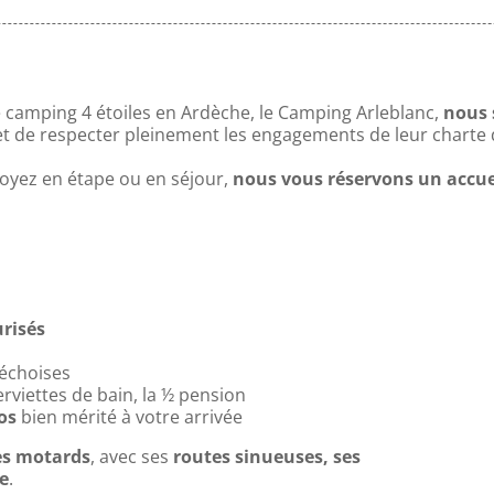
e
camping 4 étoiles en Ardèche
, le Camping Arleblanc,
nous 
t de respecter pleinement les engagements de leur charte d
oyez en étape ou en séjour,
nous vous réservons un accuei
risés
déchoises
erviettes de bain, la ½ pension
pos
bien mérité à votre arrivée
es motards
, avec ses
routes sinueuses, ses
e
.