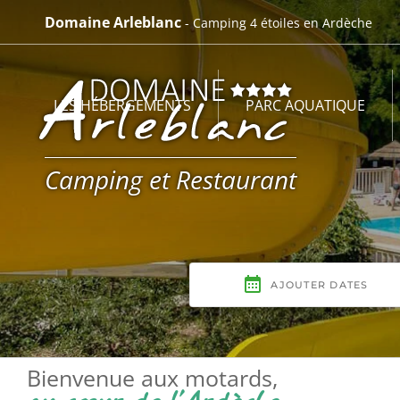
Passer
Domaine Arleblanc
- Camping 4 étoiles en Ardèche
au
contenu
LES HÉBERGEMENTS
PARC AQUATIQUE
Camping et Restaurant
Bienvenue aux motards,