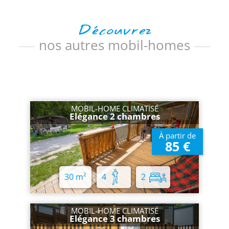
Découvrez
nos autres mobil-homes
MOBIL-HOME CLIMATISÉ
Elégance 2 chambres
À partir de
85 €
30 m²
4
2
MOBIL-HOME CLIMATISÉ
Elégance 3 chambres