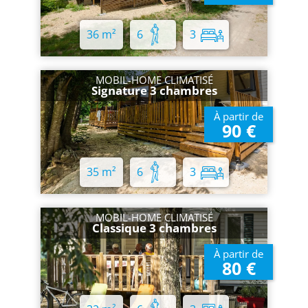
36 m²
6
3
MOBIL-HOME CLIMATISÉ
Signature 3 chambres
À partir de
90 €
35 m²
6
3
MOBIL-HOME CLIMATISÉ
Classique 3 chambres
À partir de
80 €