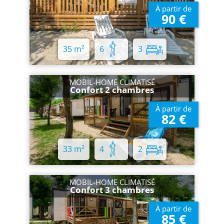
À partir de
90 €
35 m²
6
3
MOBIL-HOME CLIMATISÉ
Confort 2 chambres
À partir de
82 €
33 m²
4
2
MOBIL-HOME CLIMATISÉ
Confort 3 chambres
À partir de
85 €