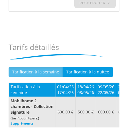
Tarifs détaillés
Tarification à la semaine
Tarification à la nuitée
Tarification à la
01/04/26
18/04/26
09/05/26
23/0
semaine
17/04/26
08/05/26
22/05/26
05/0
Mobilhome 2
chambres - Collection
600.00 €
560.00 €
600.00 €
600.
Signature
(tarif pour 4 pers.)
Suppléments