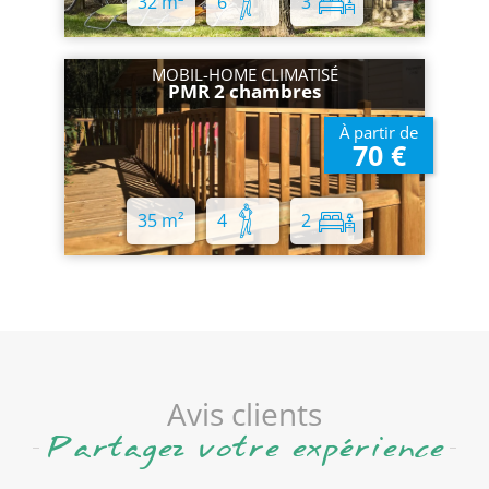
32 m²
6
3
MOBIL-HOME CLIMATISÉ
PMR 2 chambres
À partir de
70 €
35 m²
4
2
Avis clients
Partagez votre expérience