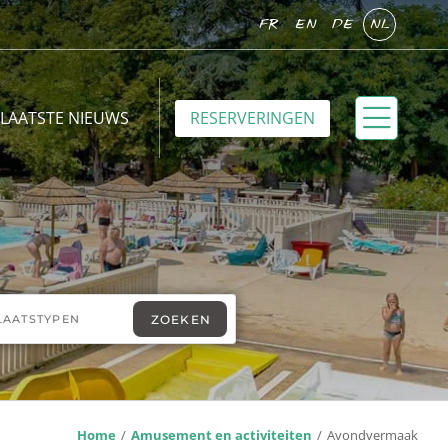
FR
EN
DE
NL
LAATSTE NIEUWS
RESERVERINGEN
Home
Amusement en activiteiten
Avondvermaak