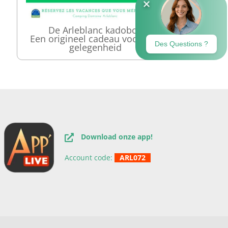
De Arleblanc kadobon
Een origineel cadeau voor elke
gelegenheid
Download onze app!
Account code:
ARL072