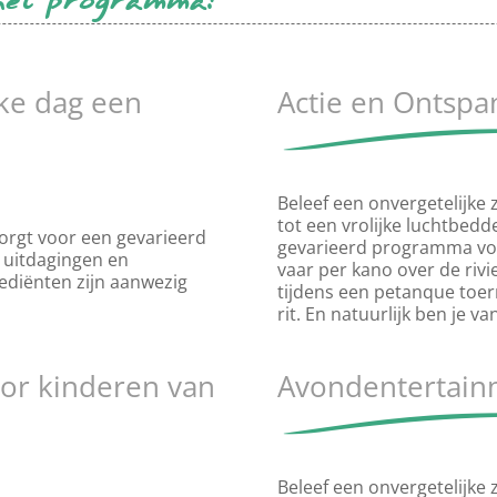
 het programma!
lke dag een
Actie en Ontspa
Beleef een onvergetelijk
tot een vrolijke luchtbed
orgt voor een gevarieerd
gevarieerd programma voo
 uitdagingen en
vaar per kano over de rivie
rediënten zijn aanwezig
tijdens een petanque toer
rit. En natuurlijk ben je va
oor kinderen van
Avondentertainm
Beleef een onvergetelijke 