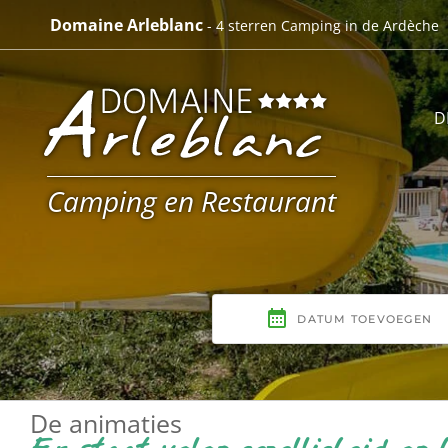
Skip
Domaine Arleblanc
- 4 sterren Camping in de Ardèche
to
content
D
Camping en Restaurant
De animaties