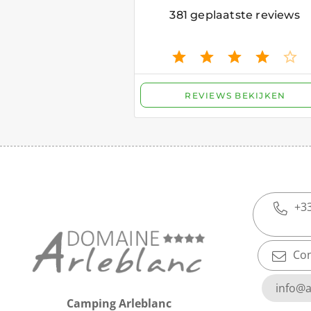
+33
Con
info@a
Camping Arleblanc