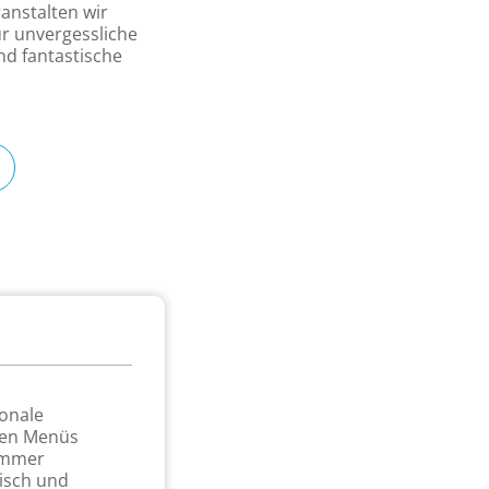
anstalten wir
r unvergessliche
nd fantastische
ionale
alen Menüs
 immer
Tisch und