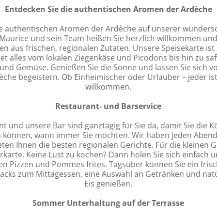
Entdecken Sie die authentischen Aromen der Ardèche
ie authentischen Aromen der Ardèche auf unserer wunders
Maurice und sein Team heißen Sie herzlich willkommen und
ten aus frischen, regionalen Zutaten. Unsere Speisekarte i
et alles vom lokalen Ziegenkäse und Picodons bis hin zu sa
und Gemüse. Genießen Sie die Sonne und lassen Sie sich von
he begeistern. Ob Einheimischer oder Urlauber – jeder ist
willkommen.
Restaurant- und Barservice
t und unsere Bar sind ganztägig für Sie da, damit Sie die Kö
n können, wann immer Sie möchten. Wir haben jeden Aben
ten Ihnen die besten regionalen Gerichte. Für die kleinen G
erkarte. Keine Lust zu kochen? Dann holen Sie sich einfach u
 Pizzen und Pommes frites. Tagsüber können Sie ein frisc
cks zum Mittagessen, eine Auswahl an Getränken und natü
Eis genießen.
Sommer Unterhaltung auf der Terrasse