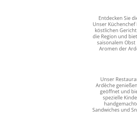
Entdecken Sie d
Unser Küchenchef 
köstlichen Gerich
die Region und biet
saisonalem Obst 
Aromen der Ardèc
Unser Restauran
Ardèche genieße
geöffnet und bie
spezielle Kind
handgemachten
Sandwiches und Sna