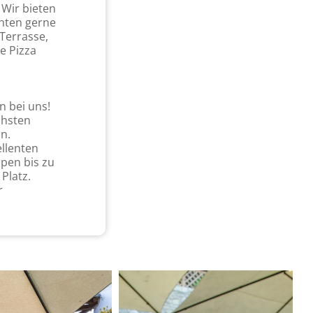
 Wir bieten
chten gerne
Terrasse,
e Pizza
n bei uns!
chsten
an.
llenten
ppen bis zu
Platz.
r