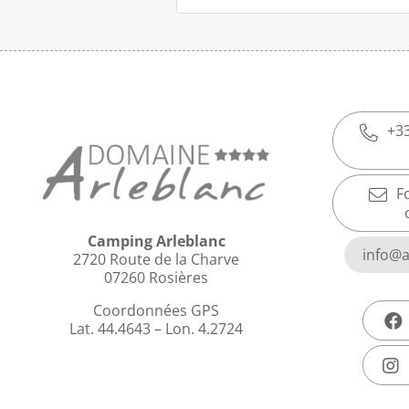
+33
F
Camping Arleblanc
info@a
2720 Route de la Charve
07260 Rosières
Coordonnées GPS
Lat. 44.4643 – Lon. 4.2724