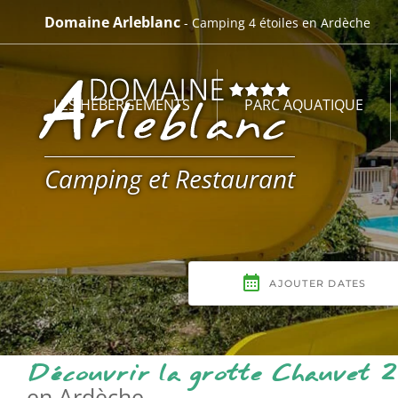
Passer
Domaine Arleblanc
- Camping 4 étoiles en Ardèche
au
contenu
LES HÉBERGEMENTS
PARC AQUATIQUE
Camping et Restaurant
Découvrir la grotte Chauvet 2
en Ardèche