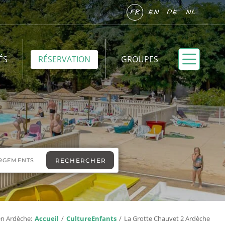
FR
EN
DE
NL
ÉS
RÉSERVATION
GROUPES
en Ardèche:
Accueil
Culture
Enfants
La Grotte Chauvet 2 Ardèche