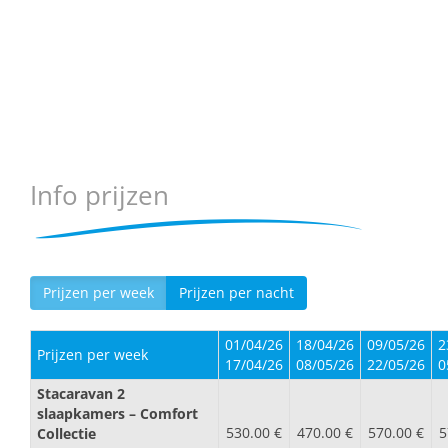
Info prijzen
Prijzen per week
Prijzen per nacht
01/04/26
18/04/26
09/05/26
2
Prijzen per week
17/04/26
08/05/26
22/05/26
0
Stacaravan 2
slaapkamers – Comfort
530.00 €
470.00 €
570.00 €
5
Collectie