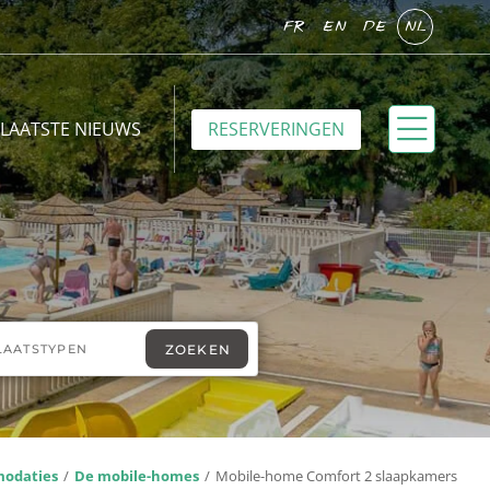
FR
EN
DE
NL
LAATSTE NIEUWS
RESERVERINGEN
odaties
De mobile-homes
Mobile-home Comfort 2 slaapkamers