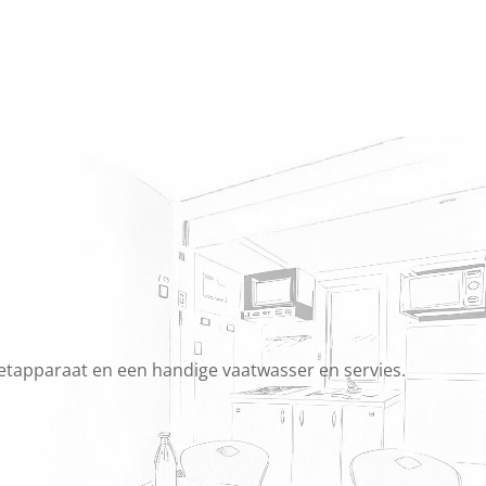
ezetapparaat en een handige vaatwasser en servies.