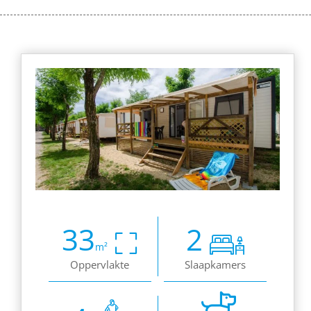
33
2
m²
Oppervlakte
Slaapkamers