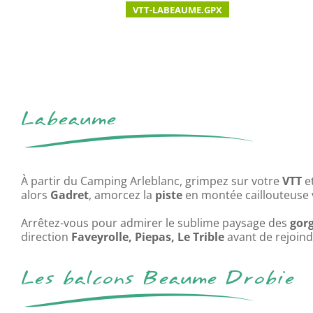
VTT-LABEAUME.GPX
Labeaume
À partir du Camping Arleblanc, grimpez sur votre
VTT
et
alors
Gadret
, amorcez la
piste
en montée caillouteuse
Arrêtez-vous pour admirer le sublime paysage des
gor
direction
Faveyrolle, Piepas, Le Trible
avant de rejoin
Les balcons Beaume Drobie