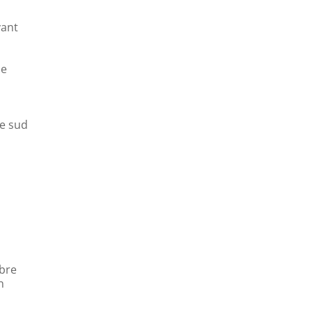
vant
de
le sud
mbre
n