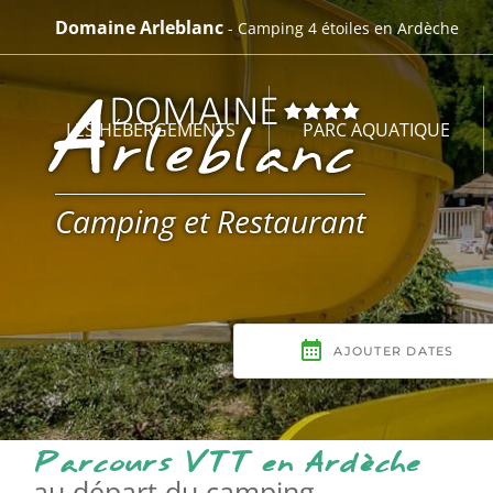
Passer
Domaine Arleblanc
- Camping 4 étoiles en Ardèche
au
contenu
LES HÉBERGEMENTS
PARC AQUATIQUE
Camping et Restaurant
Parcours VTT en Ardèche
au départ du camping