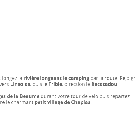
 longez la
rivière longeant le camping
par la route. Rejoig
 vers
Linsolas
, puis le
Trible
, direction le
Recatadou
.
ges de la Beaume
durant votre tour de vélo puis repartez
dre le charmant
petit village de Chapias
.