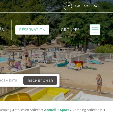
FR
EN
DE
NL
ÉS
RÉSERVATION
GROUPES
amping 4 étoiles en Ardèche:
Accueil
Sport
Camping Ardèche VTT