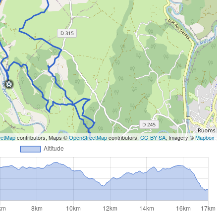
eetMap
contributors, Maps ©
OpenStreetMap
contributors,
CC-BY-SA
, Imagery ©
Mapbox