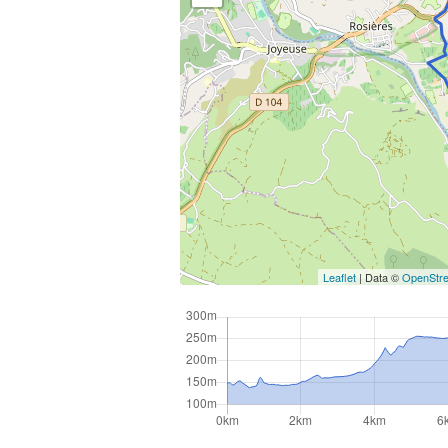
Leaflet
| Data ©
OpenStr