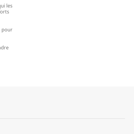
ui les
forts
c pour
ndre