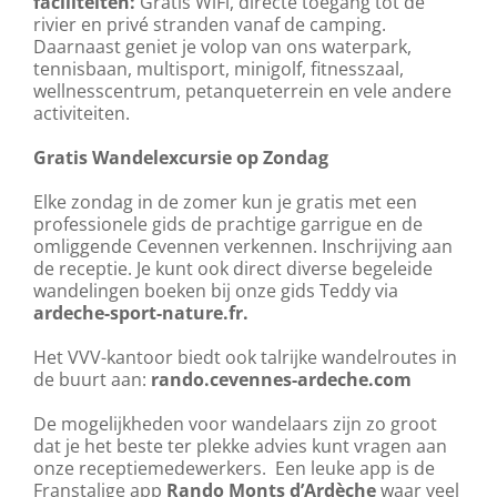
faciliteiten:
Gratis WiFi, directe toegang tot de
rivier en privé stranden vanaf de camping.
Daarnaast geniet je volop van ons waterpark,
tennisbaan, multisport, minigolf, fitnesszaal,
wellnesscentrum, petanqueterrein en vele andere
activiteiten.
Gratis Wandelexcursie op Zondag
Elke zondag in de zomer kun je gratis met een
professionele gids de prachtige garrigue en de
omliggende Cevennen verkennen. Inschrijving aan
de receptie. Je kunt ook direct diverse begeleide
wandelingen boeken bij onze gids Teddy via
ardeche-sport-nature.fr.
Het VVV-kantoor biedt ook talrijke wandelroutes in
de buurt aan:
rando.cevennes-ardeche.com
De mogelijkheden voor wandelaars zijn zo groot
dat je het beste ter plekke advies kunt vragen aan
onze receptiemedewerkers. Een leuke app is de
Franstalige app
Rando Monts d’Ardèche
waar veel