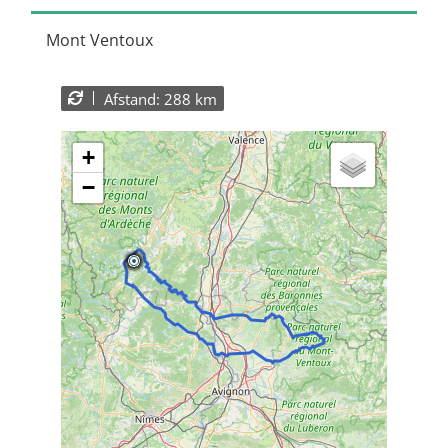
Mont Ventoux
Afstand: 288 km
+
−