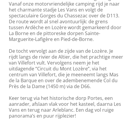
Vanaf onze motorvriendelijke camping rijd je naar
het charmante stadje Les Vans en volgt de
spectaculaire Gorges du Chassezac over de D113.
De route wordt al snel avontuurlijk: de grens
tussen Ardèche en Lozère wordt gemarkeerd door
La Borne en de pittoreske dorpen Sainte-
Marguerite-Lafigère en Pied-de-Borne.
De tocht vervolgt aan de zijde van de Lozère. Je
rijdt langs de rivier de Altier, die het prachtige meer
van Villefort vult. Vervolgens neem je het
uitdagende “Circuit du Mont Lozère”, via het
centrum van Villefort, die je meeneemt langs Mas
de la Barque en over de adembenemende Col du
Près de la Dame (1450 m) via de D66.
Keer terug via het historische dorp Portes, een
aanrader, afslaan vlak voor het kasteel, daarna Les
Vans en terug naar Arleblanc. Een dag vol ruige
panorama’s en puur rijplezier!