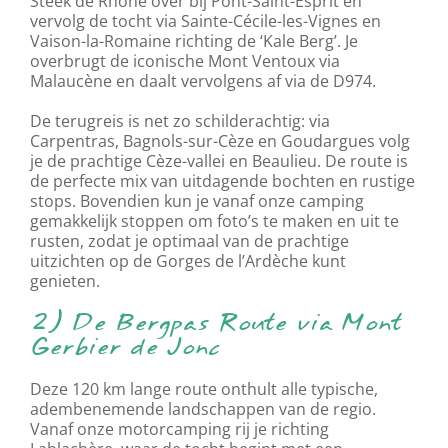
Steek de Rhône over bij Pont-Saint-Esprit en
vervolg de tocht via Sainte-Cécile-les-Vignes en
Vaison-la-Romaine richting de ‘Kale Berg’. Je
overbrugt de iconische Mont Ventoux via
Malaucène en daalt vervolgens af via de D974.
De terugreis is net zo schilderachtig: via
Carpentras, Bagnols-sur-Cèze en Goudargues volg
je de prachtige Cèze-vallei en Beaulieu. De route is
de perfecte mix van uitdagende bochten en rustige
stops. Bovendien kun je vanaf onze camping
gemakkelijk stoppen om foto’s te maken en uit te
rusten, zodat je optimaal van de prachtige
uitzichten op de Gorges de l’Ardèche kunt
genieten.
2) De Bergpas Route via Mont
Gerbier de Jonc
Deze 120 km lange route onthult alle typische,
adembenemende landschappen van de regio.
Vanaf onze motorcamping rij je richting